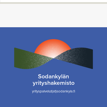
Sodankylän
yrityshakemisto
yrityspalvelut(at)sodankyla.fi