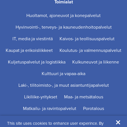
Toimialat
Huoltamot, ajoneuvot ja konepalvelut
Hyvinvointi-, terveys- ja kauneudenhoitopalvelut
IT, media ja viestintä
Kaivos- ja teollisuuspalvelut
Kaupat ja erikoisliikkeet
Koulutus- ja valmennuspalvelut
Kuljetuspalvelut ja logistiikka
Kulkuneuvot ja liikenne
Kulttuuri ja vapaa-aika
Laki-, tilitoimisto-, ja muut asiantuntijapalvelut
Likiliike-yritykset
Maa- ja metsätalous
Matkailu- ja ravintopalvelut
Porotalous
×
Rakentaminen ja kiinteistöpalvelut
This site uses cookies to enhance user experince. By