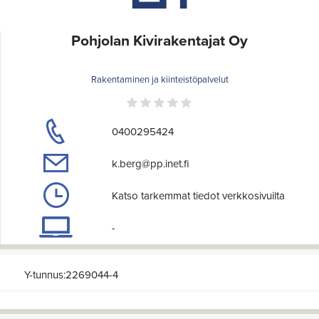
Pohjolan Kivirakentajat Oy
Rakentaminen ja kiinteistöpalvelut
0400295424
k.berg@pp.inet.fi
Katso tarkemmat tiedot verkkosivuilta
-
Y-tunnus:2269044-4