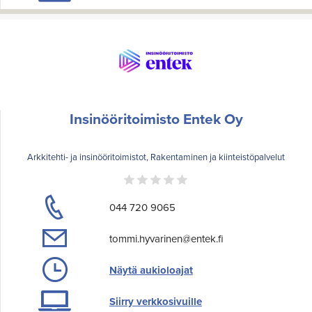
Insinööritoimisto Entek Oy
Arkkitehti- ja insinööritoimistot, Rakentaminen ja kiinteistöpalvelut
044 720 9065
tommi.hyvarinen@entek.fi
Näytä aukioloajat
Siirry verkkosivuille