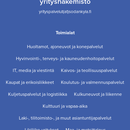
yrityshakemisto
yrityspalvelut(at)sodankyla.fi
Toimialat
Huoltamot, ajoneuvot ja konepalvelut
Hyvinvointi-, terveys- ja kauneudenhoitopalvelut
IT, media ja viestintä
Kaivos- ja teollisuuspalvelut
Kaupat ja erikoisliikkeet
Koulutus- ja valmennuspalvelut
Kuljetuspalvelut ja logistiikka
Kulkuneuvot ja liikenne
Kulttuuri ja vapaa-aika
Laki-, tilitoimisto-, ja muut asiantuntijapalvelut
Likiliike-yritykset
Maa- ja metsätalous