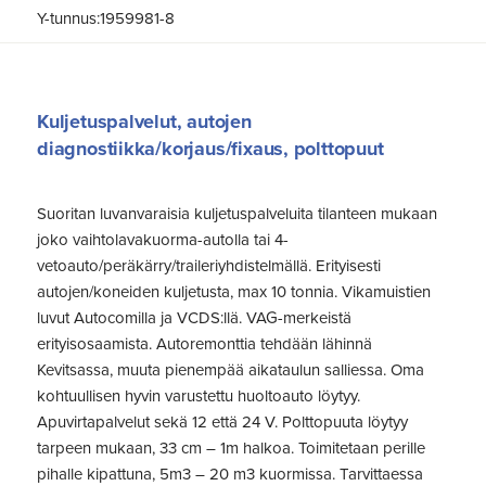
Y-tunnus:1959981-8
Kuljetuspalvelut, autojen
diagnostiikka/korjaus/fixaus, polttopuut
Suoritan luvanvaraisia kuljetuspalveluita tilanteen mukaan
joko vaihtolavakuorma-autolla tai 4-
vetoauto/peräkärry/traileriyhdistelmällä. Erityisesti
autojen/koneiden kuljetusta, max 10 tonnia. Vikamuistien
luvut Autocomilla ja VCDS:llä. VAG-merkeistä
erityisosaamista. Autoremonttia tehdään lähinnä
Kevitsassa, muuta pienempää aikataulun salliessa. Oma
kohtuullisen hyvin varustettu huoltoauto löytyy.
Apuvirtapalvelut sekä 12 että 24 V. Polttopuuta löytyy
tarpeen mukaan, 33 cm – 1m halkoa. Toimitetaan perille
pihalle kipattuna, 5m3 – 20 m3 kuormissa. Tarvittaessa