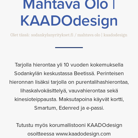
Mahtava Olo |
KAADOdesign
Olet tässä:
sodankylanyritykset.fi
mahtava olo | kaadodesign
Tarjolla hierontaa yli 10 vuoden kokemuksella
Sodankylän keskustassa Beetissä. Perinteisen
hieronnan lisäksi tarjolla on purentalihashierontaa,
lihaskalvokäsittelyä, vauvahierontaa sekä
kinesioteippausta. Maksutapoina käyvät kortti,
Smartum, Edenred ja e-passi.
Tutustu myös korumallistooni KAADOdesign
osoitteessa www.kaadodesign.com