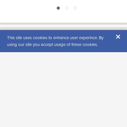
1
2
3
×
This site uses cookies to enhance user experince. By
using our site you accept usage of these cookies.