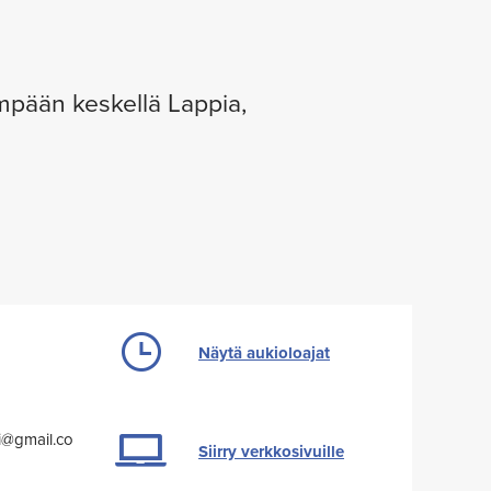
empään keskellä Lappia,
Näytä aukioloajat
i@gmail.co
Siirry verkkosivuille