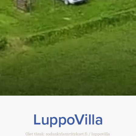
LuppoVilla
Olet tässä:
sodankylanyritykset.fi
luppovilla