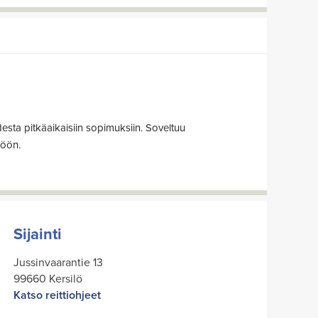
ta pitkäaikaisiin sopimuksiin. Soveltuu
töön.
Sijainti
Jussinvaarantie 13
99660 Kersilö
Katso reittiohjeet