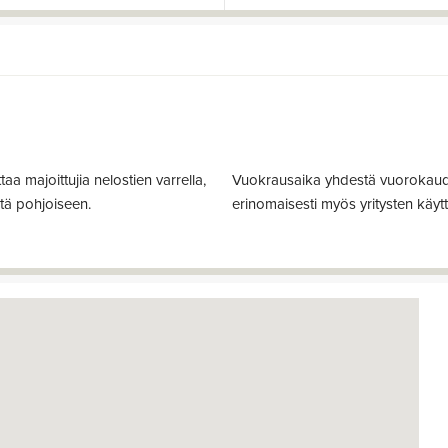
aa majoittujia nelostien varrella,
Vuokrausaika yhdestä vuorokaudes
stä pohjoiseen.
erinomaisesti myös yritysten käyt