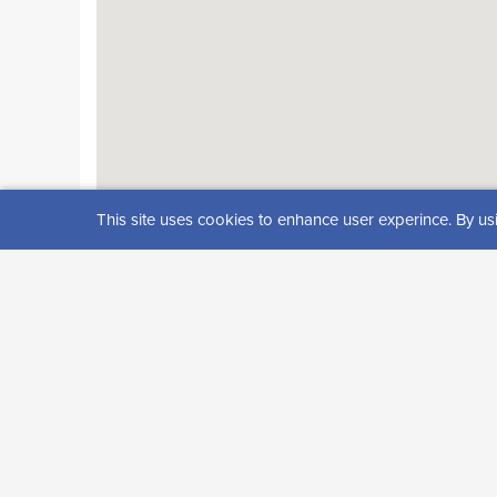
This site uses cookies to enhance user experince. By us
Kävijäarviot
Arvosana: 0 (0 arvos