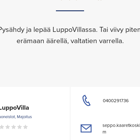
ysähdy ja lepää LuppoVillassa. Tai viivy pit
erämaan äärellä, valtatien varrella.
0400291736
LuppoVilla
oneistot, Majoitus
seppo.kaaretkosk
m