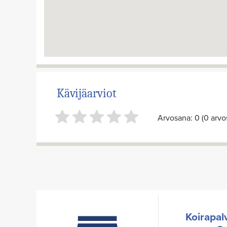
Kävijäarviot
Arvosana: 0 (0 arvos
Koirapal