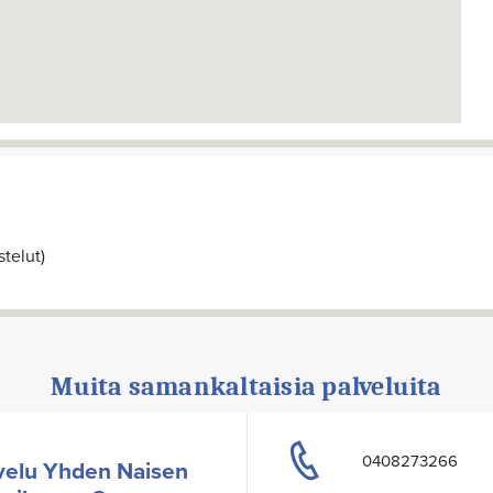
telut)
Muita samankaltaisia palveluita
0408273266
velu Yhden Naisen