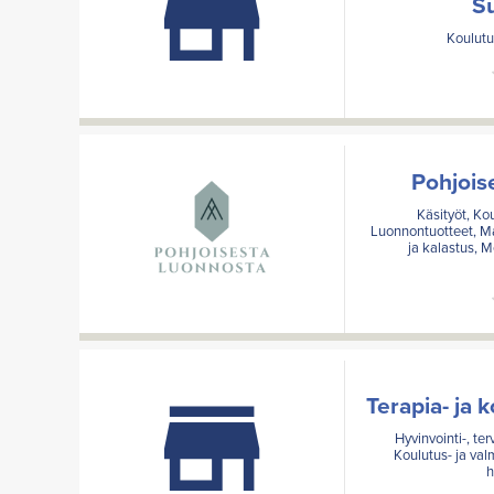
S
Koulutu
Pohjois
Käsityöt, Ko
Luonnontuotteet, Mat
ja kalastus, M
Terapia- ja 
Hyvinvointi-, te
Koulutus- ja val
h