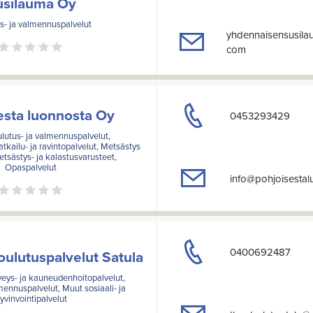
usilauma Oy
s- ja valmennuspalvelut
yhdennaisensusila
com
esta luonnosta Oy
0453293429
ulutus- ja valmennuspalvelut,
kailu- ja ravintopalvelut, Metsästys
etsästys- ja kalastusvarusteet,
Opaspalvelut
info@pohjoisestal
0400692487
koulutuspalvelut Satula
rveys- ja kauneudenhoitopalvelut,
mennuspalvelut, Muut sosiaali- ja
yvinvointipalvelut