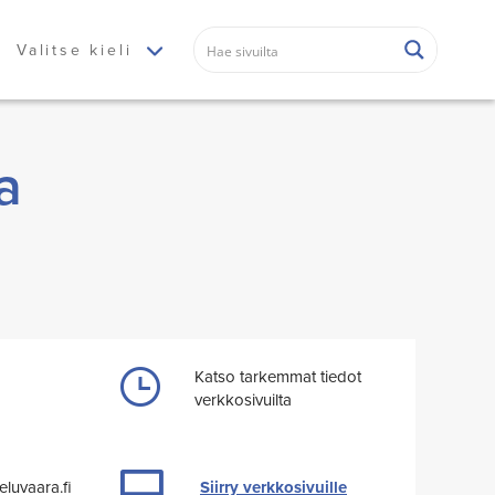
Valitse kieli
a
Katso tarkemmat tiedot
verkkosivuilta
luvaara.fi
Siirry verkkosivuille