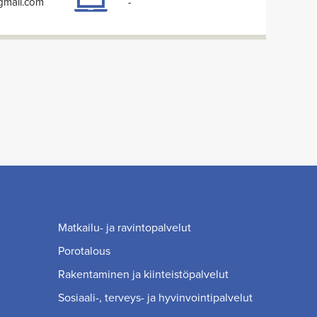
@gmail.com
-
Matkailu- ja ravintopalvelut
Porotalous
Rakentaminen ja kiinteistöpalvelut
Sosiaali-, terveys- ja hyvinvointipalvelut