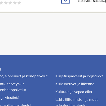
tkpalvelut.satula
t
t, ajoneuvot ja konepalvelut
Kuljetuspalvelut ja logistiikka
ti-, terveys- ja
Kulkuneuvot ja liikenne
enhoitopalvelut
Kulttuuri ja vapaa-aika
 ja viestintä
Laki-, tilitoimisto-, ja muut
a teollisuuspalvelut
asiantuntijapalvelut