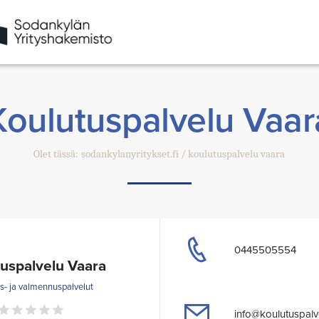
Koulutuspalvelu Vaar
Olet tässä:
sodankylanyritykset.fi
koulutuspalvelu vaara
0445505554
uspalvelu Vaara
s- ja valmennuspalvelut
info@koulutuspalve