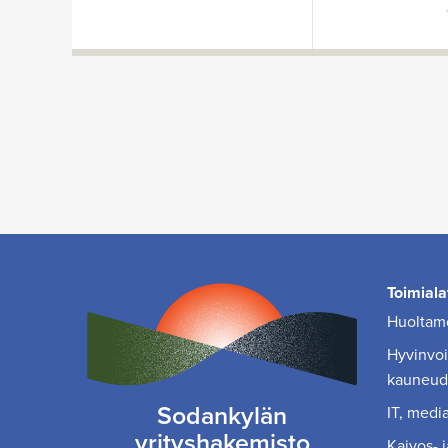
Toimiala
Huoltamo
Hyvinvoin
kauneud
Sodankylän
IT, media
yrityshakemisto
Kaivos- j