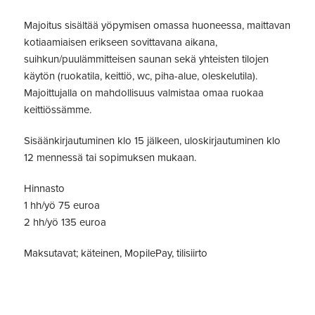
Majoitus sisältää yöpymisen omassa huoneessa, maittavan
kotiaamiaisen erikseen sovittavana aikana,
suihkun/puulämmitteisen saunan sekä yhteisten tilojen
käytön (ruokatila, keittiö, wc, piha-alue, oleskelutila).
Majoittujalla on mahdollisuus valmistaa omaa ruokaa
keittiössämme.
Sisäänkirjautuminen klo 15 jälkeen, uloskirjautuminen klo
12 mennessä tai sopimuksen mukaan.
Hinnasto
1 hh/yö 75 euroa
2 hh/yö 135 euroa
Maksutavat; käteinen, MopilePay, tilisiirto