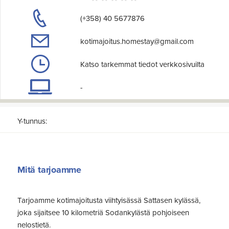
(+358) 40 5677876
kotimajoitus.homestay@gmail.com
Katso tarkemmat tiedot verkkosivuilta
-
Y-tunnus:
Mitä tarjoamme
Tarjoamme kotimajoitusta viihtyisässä Sattasen kylässä,
joka sijaitsee 10 kilometriä Sodankylästä pohjoiseen
nelostietä.