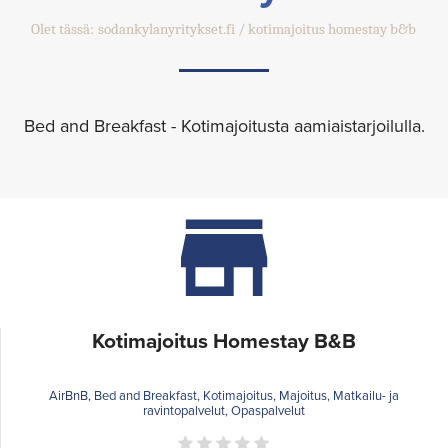
Olet tässä:
sodankylanyritykset.fi
kotimajoitus homestay b&b
Bed and Breakfast - Kotimajoitusta aamiaistarjoilulla.
Kotimajoitus Homestay B&B
AirBnB, Bed and Breakfast, Kotimajoitus, Majoitus, Matkailu- ja
ravintopalvelut, Opaspalvelut