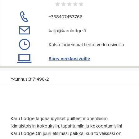
+358407453766
kaija@karulodge.fi
Katso tarkemmat tiedot verkkosivuilta
Siirry verkkosivuille
Y-tunnus:3171496-2
Karu Lodge tarjoaa idylliset puitteet monenlaisiin
ikimuistoisiin kokouksiin, tapahtumiin ja kokoontumisiin!
Karu Lodge On juuri etsimäsi paikka, kun toiveissasi on