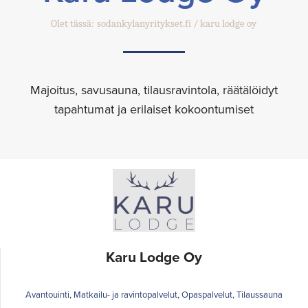
Olet tässä:
sodankylanyritykset.fi
karu lodge oy
Majoitus, savusauna, tilausravintola, räätälöidyt
tapahtumat ja erilaiset kokoontumiset
Karu Lodge Oy
Avantouinti, Matkailu- ja ravintopalvelut, Opaspalvelut, Tilaussauna