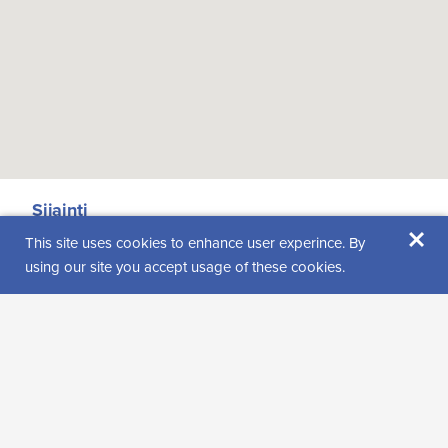
Sijainti
×
This site uses cookies to enhance user experince. By
Yli-Luostontie 358
using our site you accept usage of these cookies.
99555 Luosto
Katso reittiohjeet
Löydät meidät myös