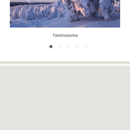
Previous
Next
Talvimaisema
1
2
3
4
5