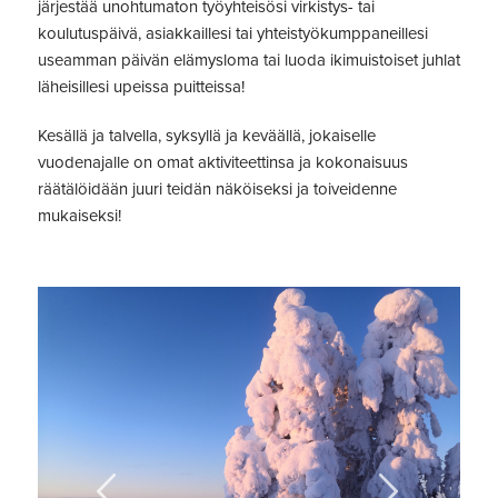
järjestää unohtumaton työyhteisösi virkistys- tai
koulutuspäivä, asiakkaillesi tai yhteistyökumppaneillesi
useamman päivän elämysloma tai luoda ikimuistoiset juhlat
läheisillesi upeissa puitteissa!
Kesällä ja talvella, syksyllä ja keväällä, jokaiselle
vuodenajalle on omat aktiviteettinsa ja kokonaisuus
räätälöidään juuri teidän näköiseksi ja toiveidenne
mukaiseksi!