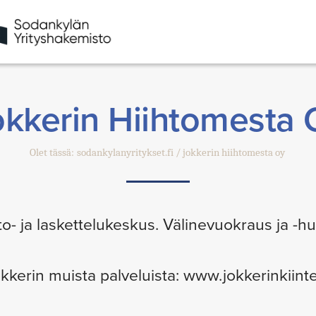
okkerin Hiihtomesta 
Olet tässä:
sodankylanyritykset.fi
jokkerin hiihtomesta oy
to- ja laskettelukeskus. Välinevuokraus ja -hu
kkerin muista palveluista: www.jokkerinkiinte