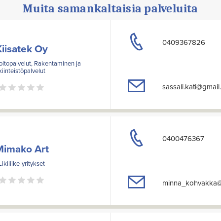
Muita samankaltaisia palveluita
0409367826
Kiisatek Oy
oltopalvelut, Rakentaminen ja
kiinteistöpalvelut
sassali.kati@gmai
0400476367
Mimako Art
Likiliike-yritykset
minna_kohvakka@h