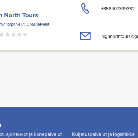
+358407339362
h North Tours
ravintopalvelut, Opaspalvelut
highnorthtours@g
t
t, ajoneuvot ja konepalvelut
Kuljetuspalvelut ja logistiikka