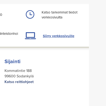
Katso tarkemmat tiedot
20
verkkosivuilta
inteistonhoi
Siirry verkkosivuille
Sijainti
Kommatintie 188
99600 Sodankylä
Katso reittiohjeet