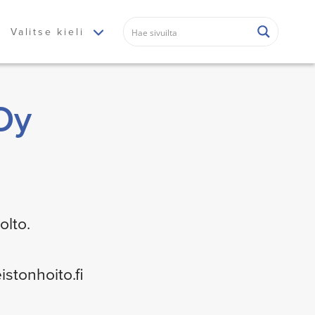
Valitse kieli
Oy
olto.
istonhoito.fi