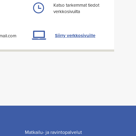
Katso tarkemmat tiedot
verkkosivuilta
Siirry verkkosivuille
mail.com
Matkailu- ja ravintopalvelut