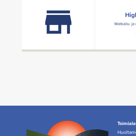
Hig
Matkailu- ja 
Toimiala
Huoltamo