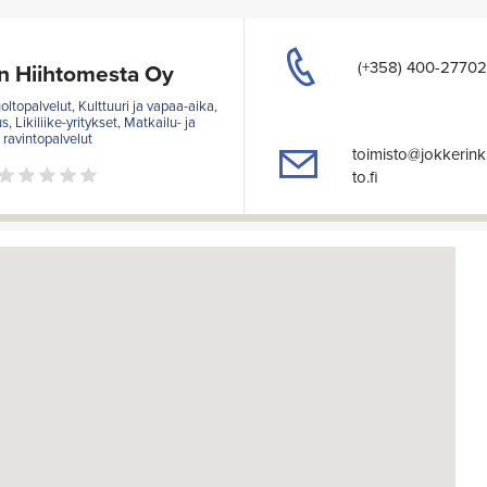
(+358) 400-2770
n Hiihtomesta Oy
oltopalvelut, Kulttuuri ja vapaa-aika,
 Likiliike-yritykset, Matkailu- ja
ravintopalvelut
toimisto@jokkerinki
to.fi