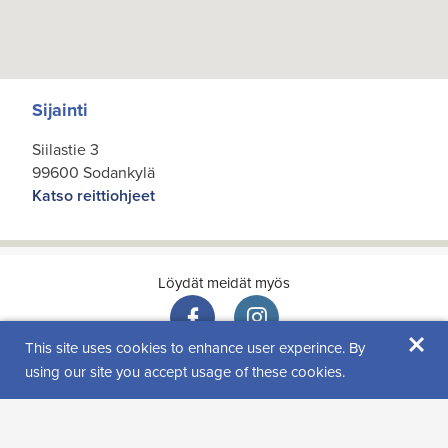
Sijainti
Siilastie 3
99600 Sodankylä
Katso reittiohjeet
Löydät meidät myös
×
This site uses cookies to enhance user experince. By
using our site you accept usage of these cookies.
Kävijäarviot