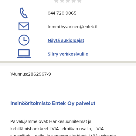
044 720 9065
tommi.hyvarinen@entek.fi
Näytä aukioloajat
Siirry verkkosivuille
Y-tunnus:2862967-9
Insinööritoimisto Entek Oy palvelut
Palvelujamme ovat: Hankesuunnitelmat ja
kehittämishankkeet LVIA-tekniikan osalta, LVIA-
suunnittelu, uudis- ja saneerauskohteet. LVIA-valvonta,