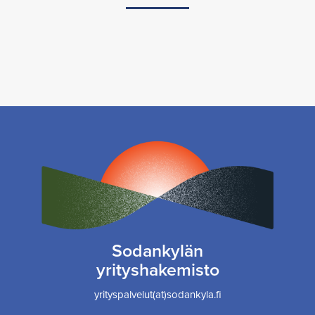
Sodankylän
yrityshakemisto
yrityspalvelut(at)sodankyla.fi