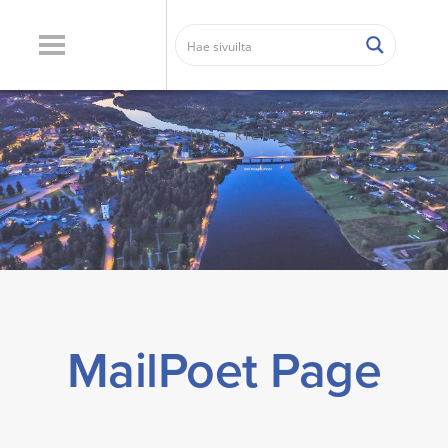
Valitse kieli
MailPoet Page