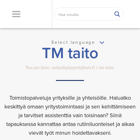
Select language
TM taito
You are here:
sodankylanyritykset.fi
tm taito
Toimistopalveluja yrityksille ja yhteisöille. Haluatko
keskittyä omaan yritystoimintaasi ja sen kehittämiseen
ja tarvitset assistenttia vain toisinaan? Siinä
tapauksessa kannattaa antaa rutiiniluonteiset ja aikaa
vievät työt minun hoidettavakseni.