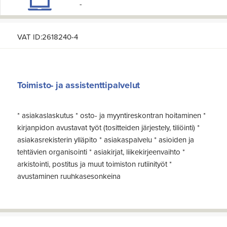
-
VAT ID:2618240-4
Toimisto- ja assistenttipalvelut
* asiakaslaskutus * osto- ja myyntireskontran hoitaminen *
kirjanpidon avustavat työt (tositteiden järjestely, tiliöinti) *
asiakasrekisterin ylläpito * asiakaspalvelu * asioiden ja
tehtävien organisointi * asiakirjat, liikekirjeenvaihto *
arkistointi, postitus ja muut toimiston rutiinityöt *
avustaminen ruuhkasesonkeina