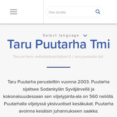
Select language
Taru Puutarha Tmi
You are here:
sodankylanyritykset.fi
taru puutarha tmi
Taru Puutarha perustettiin vuonna 2003. Puutarha
sijaitsee Sodankylän Syväjärvellä ja
kokonaisuudessaan sen viljelypinta-ala on 560 neliötä.
Puutarhalla viljelyssä yksivuotiset kesäkukat. Puutarha
avoinna kesäisin juhannukseen saakka.