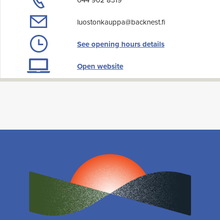
044 902 8319
luostonkauppa@backnest.fi
See opening hours details
Open website