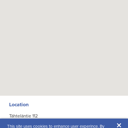
Location
Tähteläntie 112
×
99600 Sodankylä
This site uses cookies to enhance user experince. By