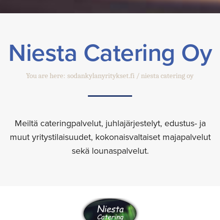
Niesta Catering Oy
You are here:
sodankylanyritykset.fi
niesta catering oy
Meiltä cateringpalvelut, juhlajärjestelyt, edustus- ja
muut yritystilaisuudet, kokonaisvaltaiset majapalvelut
sekä lounaspalvelut.