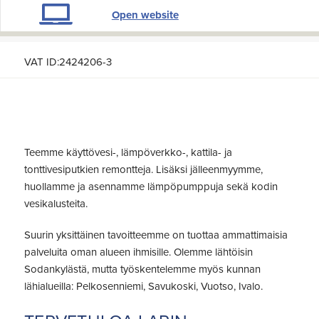
Open website
VAT ID:2424206-3
Teemme käyttövesi-, lämpöverkko-, kattila- ja
tonttivesiputkien remontteja. Lisäksi jälleenmyymme,
huollamme ja asennamme lämpöpumppuja sekä kodin
vesikalusteita.
Suurin yksittäinen tavoitteemme on tuottaa ammattimaisia
palveluita oman alueen ihmisille. Olemme lähtöisin
Sodankylästä, mutta työskentelemme myös kunnan
lähialueilla: Pelkosenniemi, Savukoski, Vuotso, Ivalo.