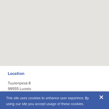
Location
Tuulenpesä 8
99555 Luosto
×
Get directions
This site uses cookies to enhance user experince. By
using our site you accept usage of these cookies.