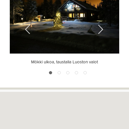
Previous
Next
Mökki ulkoa, taustalla Luoston valot
1
2
3
4
5