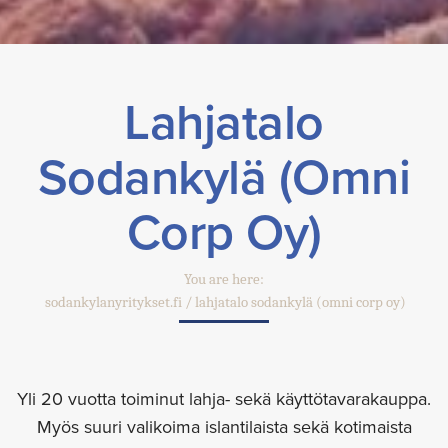
Lahjatalo
Sodankylä (Omni
Corp Oy)
You are here:
sodankylanyritykset.fi
lahjatalo sodankylä (omni corp oy)
Yli 20 vuotta toiminut lahja- sekä käyttötavarakauppa.
Myös suuri valikoima islantilaista sekä kotimaista