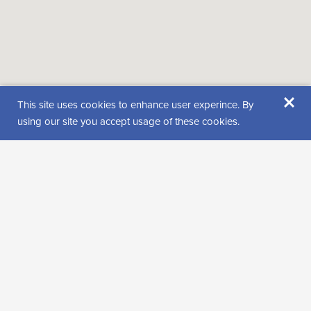
×
This site uses cookies to enhance user experince. By
Location
using our site you accept usage of these cookies.
Jäämerentie 28
99600 Sodankylä
Get directions
Find us from