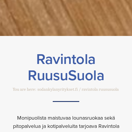
Ravintola
RuusuSuola
You are here:
sodankylanyritykset.fi
ravintola ruususuola
Monipuolista maistuvaa lounasruokaa sekä
pitopalvelua ja kotipalveluita tarjoava Ravintola