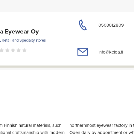
0503012809
oa Eyewear Oy
, Retail and Specialty stores
info@keloa.fi
 Finnish natural materials, such
ur workshop while in Sodankylä!
ditional craftsmanship with modern
 open. Contact us to schedule an