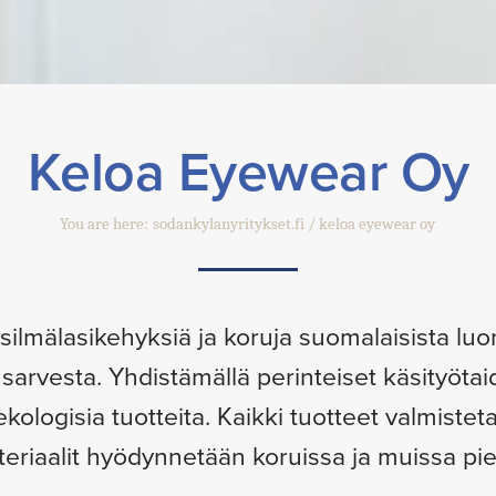
Keloa Eyewear Oy
You are here:
sodankylanyritykset.fi
keloa eyewear oy
 silmälasikehyksiä ja koruja suomalaisista lu
sarvesta. Yhdistämällä perinteiset käsityötai
kologisia tuotteita. Kaikki tuotteet valmistet
eriaalit hyödynnetään koruissa ja muissa pie