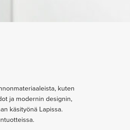
onnonmateriaaleista, kuten
dot ja modernin designin,
aan käsityönä Lapissa.
ntuotteissa.