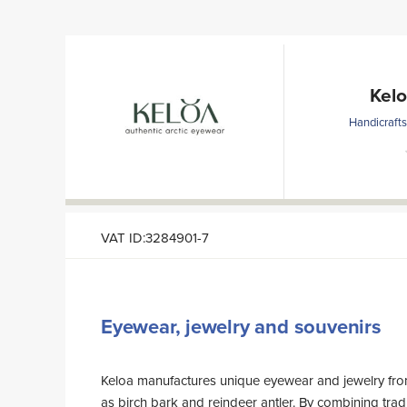
Kel
Handicrafts
VAT ID:3284901-7
Eyewear, jewelry and souvenirs
Keloa manufactures unique eyewear and jewelry from
northernmost eyewear factory in the World. Visit o
as birch bark and reindeer antler. By combining tra
Open daily by appointment or whenever the door is