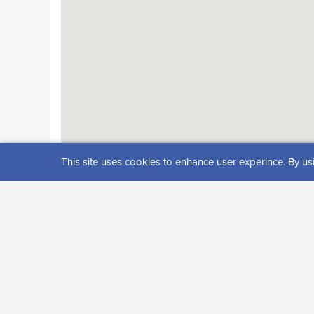
This site uses cookies to enhance user experince. By us
Visitor reviews
Rating: 0 (0 review(