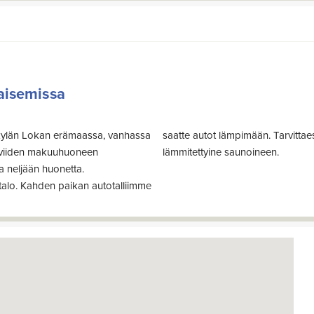
maisemissa
nkylän Lokan erämaassa, vanhassa
jestää täysihoito aterioineen ja
 viiden makuuhuoneen
lämmitettyine saunoineen.
a neljään huonetta.
talo. Kahden paikan autotalliimme