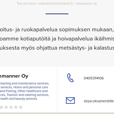
You are here:
sodankylanyritykset.fi
tiemanner oy
itus- ja ruokapalvelua sopimuksen mukaan,
joamme kotiaputöitä ja hoivapalvelua ikäihmisi
ksesta myös ohjattua metsästys- ja kalastus
emanner Oy
0405314106
eaning and maintenance services,
 services, Home and personal care
 and Fishing, Other healthcare and
ices, Tourism and catering services,
health and beauty services
sirpa.oksanen@tie