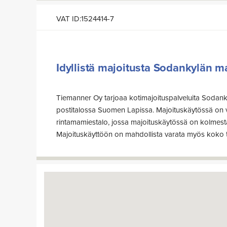
VAT ID:1524414-7
Idyllistä majoitusta Sodankylän 
Tiemanner Oy tarjoaa kotimajoituspalveluita Soda
saatte autot lämpimään. Tarvittaessa voidaan jär
postitalossa Suomen Lapissa. Majoituskäytössä on
rintamamiestalo, jossa majoituskäytössä on kolmest
Majoituskäyttöön on mahdollista varata myös koko 