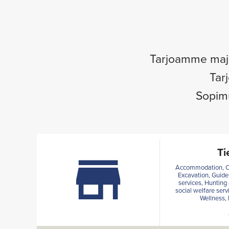
Tarjoamme majo
Tar
Sopimu
Ti
Accommodation, Cl
Excavation, Guide
services, Hunting
social welfare serv
Wellness, 