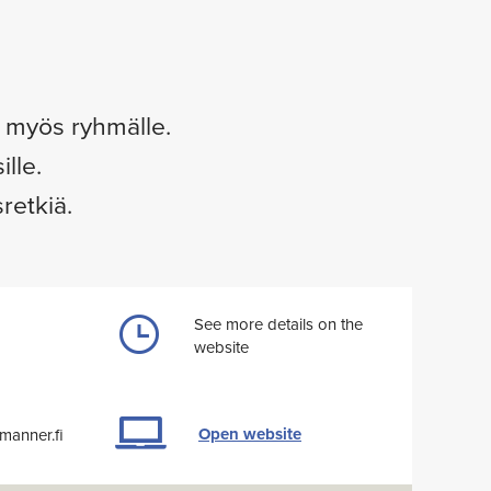
 myös ryhmälle.
lle.
retkiä.
See more details on the
website
Open website
manner.fi