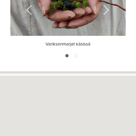
Previous
Next
Variksenmarjat käsissä
1
2