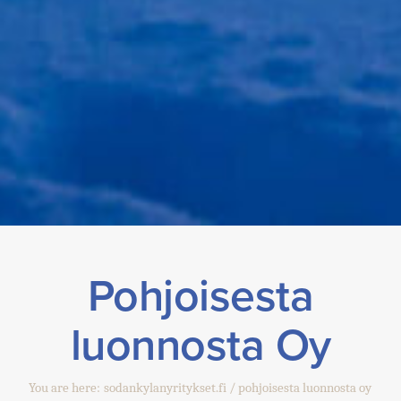
Pohjoisesta
luonnosta Oy
You are here:
sodankylanyritykset.fi
pohjoisesta luonnosta oy