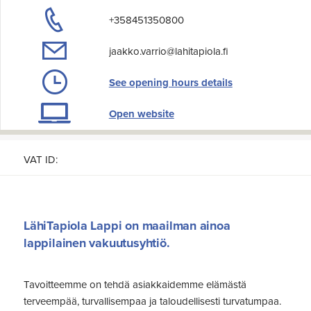
+358451350800
jaakko.varrio@lahitapiola.fi
See opening hours details
Open website
VAT ID:
LähiTapiola Lappi on maailman ainoa
lappilainen vakuutusyhtiö.
Tavoitteemme on tehdä asiakkaidemme elämästä
terveempää, turvallisempaa ja taloudellisesti turvatumpaa.