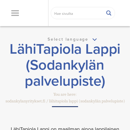
Select language
LähiTapiola Lappi
(Sodankylän
palvelupiste)
You are here:
sodankylanyritykset.fi
lähitapiola lappi (sodankylän palvelupiste)
LähiTapiola Lappi on maailman ainoa lappilainen