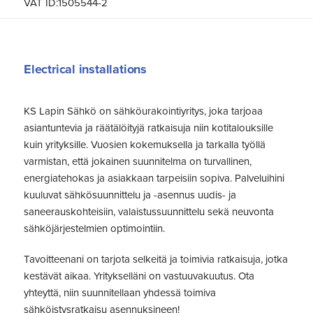
VAT ID:1505544-2
Electrical installations
KS Lapin Sähkö on sähköurakointiyritys, joka tarjoaa
asiantuntevia ja räätälöityjä ratkaisuja niin kotitalouksille
kuin yrityksille. Vuosien kokemuksella ja tarkalla työllä
varmistan, että jokainen suunnitelma on turvallinen,
energiatehokas ja asiakkaan tarpeisiin sopiva. Palveluihini
kuuluvat sähkösuunnittelu ja -asennus uudis- ja
saneerauskohteisiin, valaistussuunnittelu sekä neuvonta
sähköjärjestelmien optimointiin.
Tavoitteenani on tarjota selkeitä ja toimivia ratkaisuja, jotka
kestävät aikaa. Yritykselläni on vastuuvakuutus. Ota
yhteyttä, niin suunnitellaan yhdessä toimiva
sähköistysratkaisu asennuksineen!