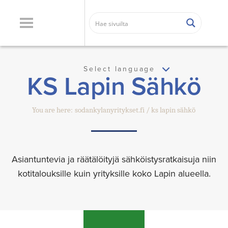
Select language
KS Lapin Sähkö
You are here:
sodankylanyritykset.fi
ks lapin sähkö
Asiantuntevia ja räätälöityjä sähköistysratkaisuja niin
kotitalouksille kuin yrityksille koko Lapin alueella.