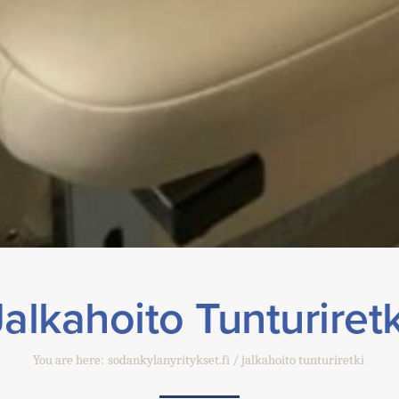
Jalkahoito Tunturiretk
You are here:
sodankylanyritykset.fi
jalkahoito tunturiretki