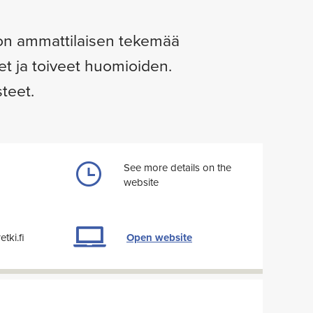
lon ammattilaisen tekemää
eet ja toiveet huomioiden.
teet.
See more details on the
website
Open website
tki.fi