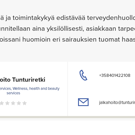
ä ja toimintakykyä edistävää terveydenhuol
nnitellaan aina yksilöllisesti, asiakkaan tarp
oissani huomioin eri sairauksien tuomat haas
+358401422108
oito Tunturiretki
ervices, Wellness, health and beauty
services
jalkahoito@tunturire