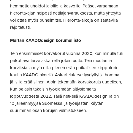
hemmotteluhoidot jaloille ja kasvoille. Pääset varaamaan
hieronta-ajan helposti nettiajanvarauksesta, mutta yhteyttä
voi ottaa myös puhelimitse. Hieronta-aikoja on saatavilla
rajoitetusti.
Martan KAADOdesign korumallisto
Tein ensimmäiset korvakorut vuonna 2020, kun minulla tuli
pakottava tarve askarrella jotain uutta. Tein muutamia
korviksia ja myin niitä pienen erän paikallisen kirpputorin
kautta KAADO nimellä. Askartelutarve tyydyttyi ja homma
jäi sillä erää siihen. Aloin tekemään korvakoruja uudelleen,
kun palasin takaisin työelämään äitiyslomalta
loppuvuodesta 2022. Tällä hetkellä KAADOdesignillä on
10 jälleenmyyjää Suomessa, ja työajastani käytän
suurimman osan korujen valmistukseen.