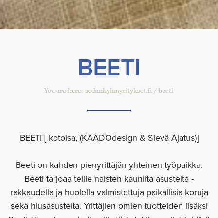
BEETI
You are here:
sodankylanyritykset.fi
beeti
BEETI [ kotoisa, (KAADOdesign & Sievä Ajatus)]
Beeti on kahden pienyrittäjän yhteinen työpaikka.
Beeti tarjoaa teille naisten kauniita asusteita -
rakkaudella ja huolella valmistettuja paikallisia koruja
sekä hiusasusteita. Yrittäjien omien tuotteiden lisäksi