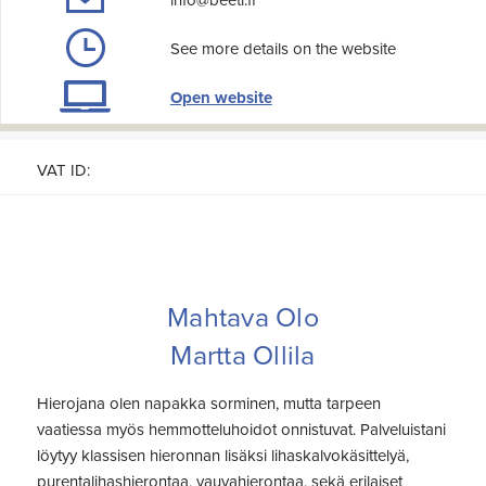
info@beeti.fi
See more details on the website
Open website
VAT ID:
Mahtava Olo
Martta Ollila
Hierojana olen napakka sorminen, mutta tarpeen
vaatiessa myös hemmotteluhoidot onnistuvat. Palveluistani
löytyy klassisen hieronnan lisäksi lihaskalvokäsittelyä,
purentalihashierontaa, vauvahierontaa, sekä erilaiset