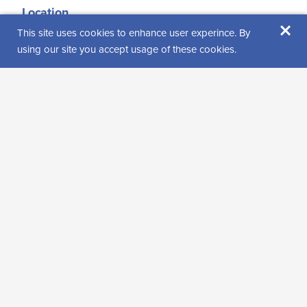
Location
×
This site uses cookies to enhance user experince. By
Sompiontie 2
using our site you accept usage of these cookies.
99600 Sodankylä
Get directions
Find us from
Visitor reviews
Rating: 0 (0 review(s))
Leave a review